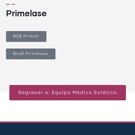
Primelase
B2B PrimeV
BtoB Primelase
Regresar a: Equipo Médico Estético