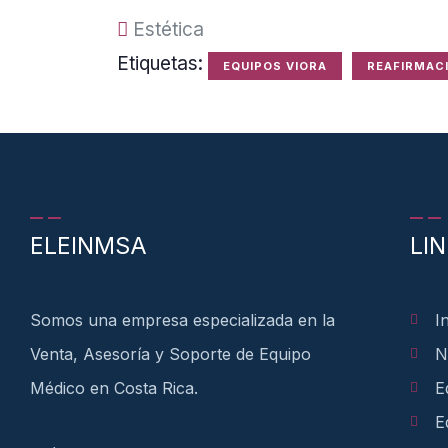
Estética
Etiquetas:
EQUIPOS VIORA
REAFIRMAC
ELEINMSA
LI
Somos una empresa especializada en la
I
Venta, Asesoría y Soporte de Equipo
N
Médico en Costa Rica.
E
E