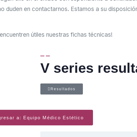
no duden en contactarnos. Estamos a su disposición
ncuentren útiles nuestras fichas técnicas!
V series resul
Resultados
resar a: Equipo Médico Estético