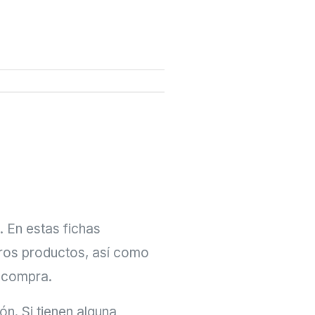
 En estas fichas
tros productos, así como
u compra.
n. Si tienen alguna